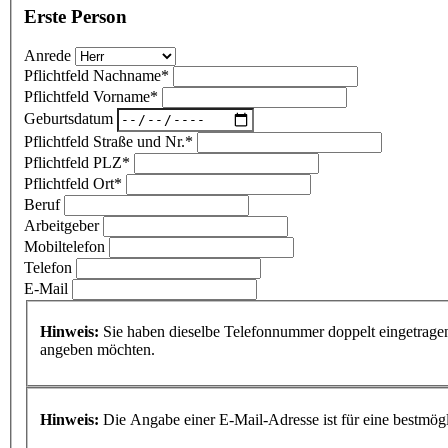
Erste Person
Anrede
Pflichtfeld
Nachname
*
Pflichtfeld
Vorname
*
Geburtsdatum
Pflichtfeld
Straße und Nr.
*
Pflichtfeld
PLZ
*
Pflichtfeld
Ort
*
Beruf
Arbeitgeber
Mobiltelefon
Telefon
E-Mail
Hinweis:
Sie haben dieselbe Telefonnummer doppelt eingetragen.
angeben möchten.
Hinweis:
Die Angabe einer E-Mail-Adresse ist für eine bestmö