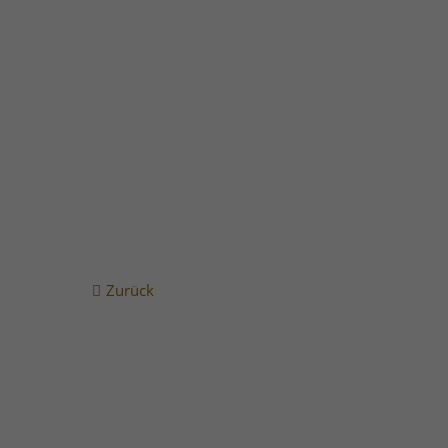
Vollständiger Energieausweis Schlesische Straße 
Zurück
Wermingsen