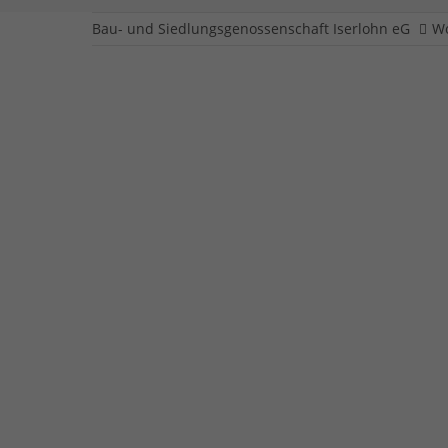
Bau- und Siedlungsgenossenschaft Iserlohn eG
W
Schlesische Straß
Eigentümer