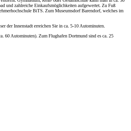
n entfernt. Gymnasium, Real- oder Gesamtschule kann man in ca. 30
ibad und zahlreiche Einkaufsmöglichkeiten aufgewertet. Zu Fuß
nternehmerhochschule BiTS. Zum Museumsdorf Barendorf, welches im
 der Innenstadt erreichen Sie in ca. 5-10 Autominuten.
(ca. 60 Autominuten). Zum Flughafen Dortmund sind es ca. 25