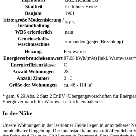
Stadtteil
Iserlohner Heide
Baujahr
1961
letzte große Modernisierung /
2015
Instandhaltung
WBS
erforderlich
nein
Gemeinschafts-
vorhanden (gegen Bezahlung)
waschmaschine
Heizung
Fernwärme
Energieverbrauchskennwert
87,08 kWh/(m²a) [inkl. Warmwasser*
Energieeffizienzklasse
C
Anzahl Wohnungen
28
Anzahl Zimmer
2 - 3
Größe der Wohnungen
ca. 46 - 114 m²
* gem. § 29 Abs. 2 Satz 2 EnEV (Übergangsvorschriften für Energie
Energieverbrauch für Warmwasser nicht enthalten ist.
In der Nähe
Unsere Wohnungen in der Iserlohner Heide liegen in unmittelbarer Nä
unmittelbarer Umgebung. Die Innenstadt kann man mit öffentlichen Ve