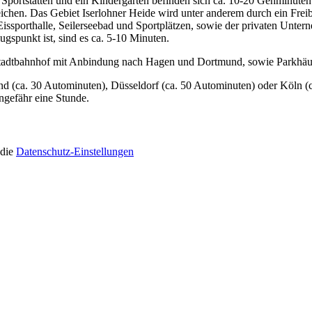
 Sportstätten und ein Kindergarten befinden sich ca. 10-20 Gehminute
eichen. Das Gebiet Iserlohner Heide wird unter anderem durch ein Fre
 Eissporthalle, Seilerseebad und Sportplätzen, sowie der privaten U
ugspunkt ist, sind es ca. 5-10 Minuten.
Stadtbahnhof mit Anbindung nach Hagen und Dortmund, sowie Parkhäuser
nd (ca. 30 Autominuten), Düsseldorf (ca. 50 Autominuten) oder Köln 
gefähr eine Stunde.
 die
Datenschutz-Einstellungen