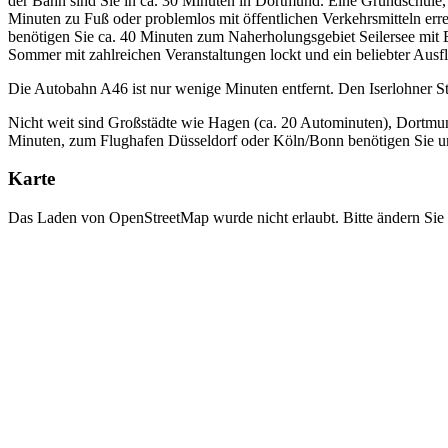
der Bahn sind Sie in ca. 30 Minuten in Dortmund. Eine Grundschule,
Minuten zu Fuß oder problemlos mit öffentlichen Verkehrsmitteln err
benötigen Sie ca. 40 Minuten zum Naherholungsgebiet Seilersee mit
Sommer mit zahlreichen Veranstaltungen lockt und ein beliebter Ausfl
Die Autobahn A46 ist nur wenige Minuten entfernt. Den Iserlohner 
Nicht weit sind Großstädte wie Hagen (ca. 20 Autominuten), Dortmu
Minuten, zum Flughafen Düsseldorf oder Köln/Bonn benötigen Sie un
Karte
Das Laden von OpenStreetMap wurde nicht erlaubt. Bitte ändern Sie