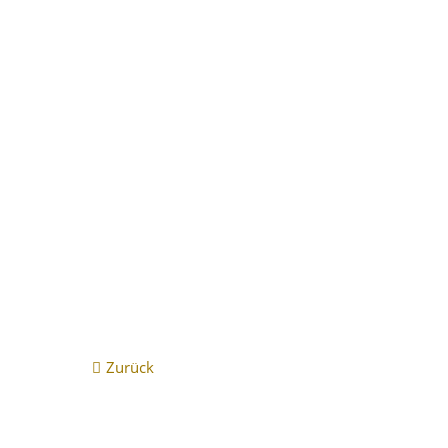
Vollständiger Energieausweis Gutenbergstraße 6
Zurück