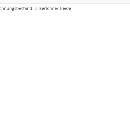
ohnungsbestand
Iserlohner Heide
6 - 8