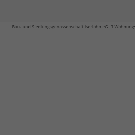
Bau- und Siedlungsgenossenschaft Iserlohn eG
Wohnungs
Echelnteichweg 138