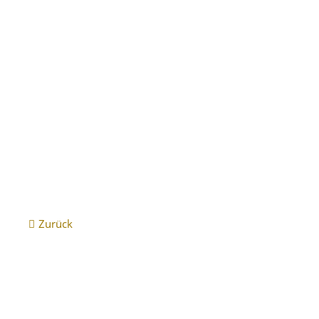
Vollständiger Energieausweis Hallstraße 13 als PDF
(1,1 
Zurück